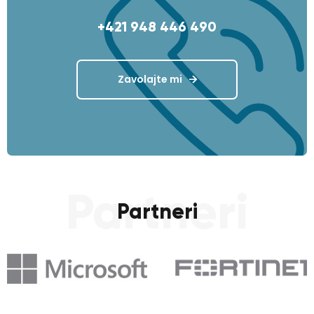
+421 948 446 490
Zavolajte mi
Partneri
Partneri