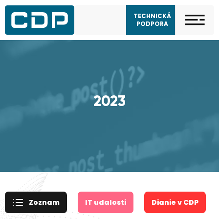
TECHNICKÁ
PODPORA
2023
Zoznam
IT udalosti
Dianie v CDP