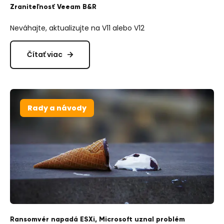
Zraniteľnosť Veeam B&R
Neváhajte, aktualizujte na V11 alebo V12
Čítať viac
Rady a návody
Ransomvér napadá ESXi, Microsoft uznal problém