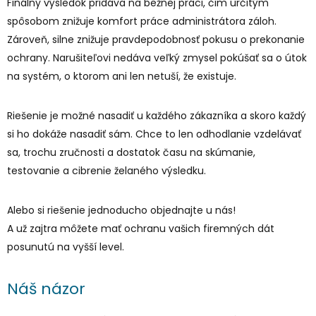
Finálny výsledok pridáva na bežnej práci, čim určitým
spôsobom znižuje komfort práce administrátora záloh.
Zároveň, silne znižuje pravdepodobnosť pokusu o prekonanie
ochrany. Narušiteľovi nedáva veľký zmysel pokúšať sa o útok
na systém, o ktorom ani len netuší, že existuje.
Riešenie je možné nasadiť u každého zákazníka a skoro každý
si ho dokáže nasadiť sám. Chce to len odhodlanie vzdelávať
sa, trochu zručnosti a dostatok času na skúmanie,
testovanie a cibrenie želaného výsledku.
Alebo si riešenie jednoducho objednajte u nás!
A už zajtra môžete mať ochranu vašich firemných dát
posunutú na vyšší level.
Náš názor