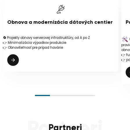
Obnova a modernizácia dátových centier
P
🔄
Projekty obnovy serverovej infraštruktúry, od A po Z
👉 Minimalizácia výpadkov produkcie
pravi
👉 Obnoviteľnosť pre prípad havárie
obno
👉 fu
👉 p
Partneri
Partneri