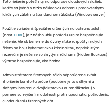
Toto riešenie poteší najmä odporcov cloudových služieb,
keďže sa jedná o nízko nákladovú ochranu, predovšetkým
lokálnych záloh na štandardnom úložisku (Windows server).
Použitie zariadení, špeciálne určených na ochranu záloh
(napr.
DDvE
), je z nášho uhlu pohľadu určite bezpečnejšie
riešenie. Ale ak berieme do úvahy nízke rozpočty malých
firiem na boj s kybernetickou kriminalitou, napriek istým
rezervám je riešenie so skrytými zálohami (Hidden Backups)
výrazne bezpečnejšie, ako žiadne.
Administrátorom firemných záloh odporúčame zvážiť
zhoršenie komfortu práce (podobne je to s dlhými a
zložitými heslami a dvojfaktorovou autentifikáciou) v
pomere so zvýšením odolnosti proti napadnutiu, poškodeniu,
či odcudzeniu firemných dát.