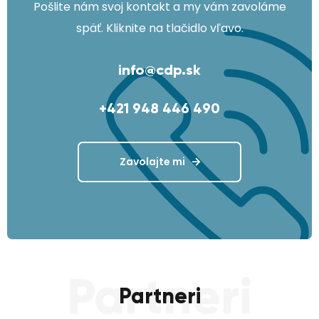
Pošlite nám svoj kontakt a my vám zavoláme
späť. Kliknite na tlačidlo vľavo.
info@cdp.sk
+421 948 446 490
Zavolajte mi
Partneri
Partneri