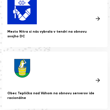
Mesto Nitra si nás vybrala v tendri na obnovu
svojho DC
Obec Teplička nad Váhom na obnovu serverov ide
racionálne