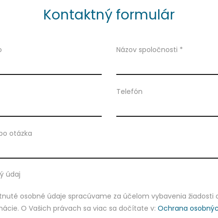
Kontaktný formulár
o
Názov spoločnosti *
Telefón
bo otázka
ý údaj
tnuté osobné údaje spracúvame za účelom vybavenia žiadosti 
mácie. O Vašich právach sa viac sa dočítate v:
Ochrana osobnýc