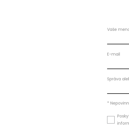
Vaše men
E-mail
Správa ale
* Nepovinn
Posky
infor