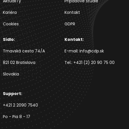
AktualITy
Prípadové štúdie
Kariéra
Kontakt
Cookies
GDPR
Sídlo:
Kontakt:
Trnavská cesta 74/A
E-mail:
info@cdp.sk
821 02 Bratislava
Tel.:
+421 (2) 20 90 75 00
Slovakia
Support:
+421 2 2090 7540
Po - Pia 8 - 17