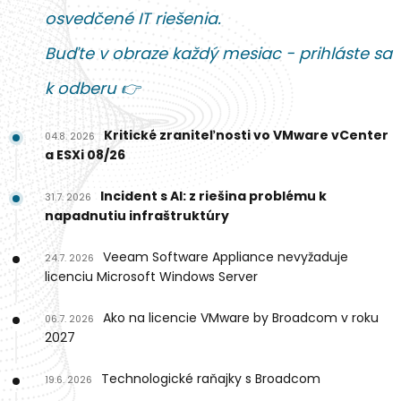
osvedčené IT riešenia.
Buďte v obraze každý mesiac - prihláste sa
k odberu 👉
Kritické zraniteľnosti vo VMware vCenter
04.8. 2026
a ESXi 08/26
Incident s AI: z riešina problému k
31.7. 2026
napadnutiu infraštruktúry
Veeam Software Appliance nevyžaduje
24.7. 2026
licenciu Microsoft Windows Server
Ako na licencie VMware by Broadcom v roku
06.7. 2026
2027
Technologické raňajky s Broadcom
19.6. 2026