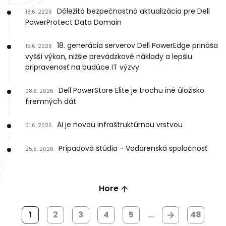
Dôležitá bezpečnostná aktualizácia pre Dell
18.6. 2026
PowerProtect Data Domain
18. generácia serverov Dell PowerEdge prináša
15.6. 2026
vyšší výkon, nižšie prevádzkové náklady a lepšiu
pripravenosť na budúce IT výzvy
Dell PowerStore Elite je trochu iné úložisko
08.6. 2026
firemných dát
AI je novou infraštruktúrnou vrstvou
01.6. 2026
Prípadová štúdia - Vodárenská spoločnosť
25.5. 2026
Hore
1
2
3
4
5
...
48