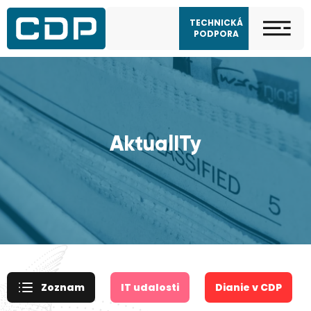
TECHNICKÁ
PODPORA
AktualITy
Zoznam
IT udalosti
Dianie v CDP