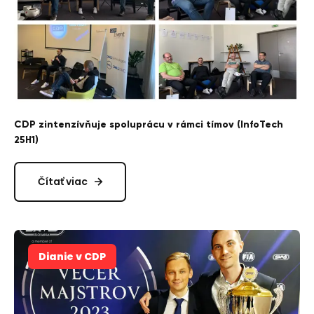
CDP zintenzívňuje spoluprácu v rámci tímov (InfoTech
25H1)
Čítať viac
Dianie v CDP