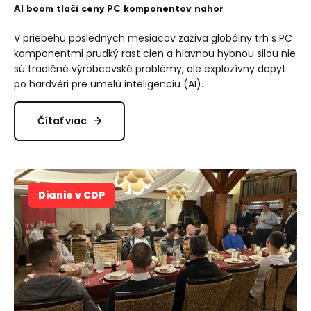
AI boom tlačí ceny PC komponentov nahor
V priebehu posledných mesiacov zažíva globálny trh s PC
komponentmi prudký rast cien a hlavnou hybnou silou nie
sú tradičné výrobcovské problémy, ale explozívny dopyt
po hardvéri pre umelú inteligenciu (AI).
Čítať viac
Dianie v CDP