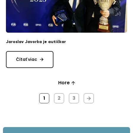
Jaroslav Javorka je autíčkar
Čítať viac
Hore
1
2
3