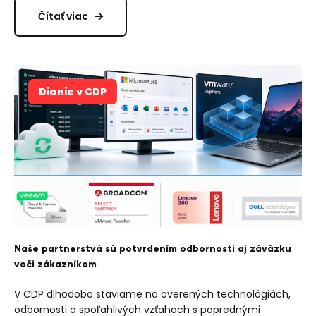
Čítať viac
Dianie v CDP
Naše partnerstvá sú potvrdením odbornosti aj záväzku
voči zákazníkom
V CDP dlhodobo staviame na overených technológiách,
odbornosti a spoľahlivých vzťahoch s poprednými