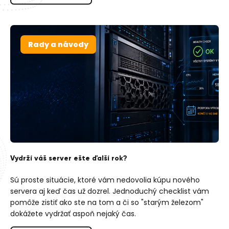
Rady a návody
Vydrží váš server ešte ďalší rok?
Sú proste situácie, ktoré vám nedovolia kúpu nového
servera aj keď čas už dozrel. Jednoduchý checklist vám
pomôže zistiť ako ste na tom a či so "starým železom"
dokážete vydržať aspoň nejaký čas.