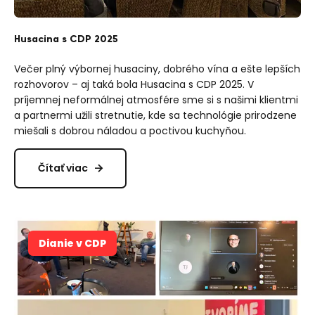
Husacina s CDP 2025
Večer plný výbornej husaciny, dobrého vína a ešte lepších
rozhovorov – aj taká bola Husacina s CDP 2025. V
príjemnej neformálnej atmosfére sme si s našimi klientmi
a partnermi užili stretnutie, kde sa technológie prirodzene
miešali s dobrou náladou a poctivou kuchyňou.
Čítať viac
Dianie v CDP