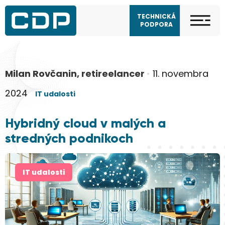
TECHNICKÁ
PODPORA
Milan Rovčanin, retireelancer
•
11. novembra
2024
IT udalosti
Hybridný cloud v malých a
stredných podnikoch
IT udalosti