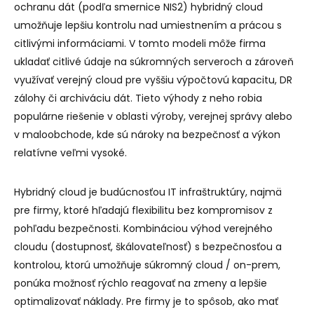
ochranu dát (podľa smernice NIS2) hybridný cloud
umožňuje lepšiu kontrolu nad umiestnením a prácou s
citlivými informáciami. V tomto modeli môže firma
ukladať citlivé údaje na súkromných serveroch a zároveň
využívať verejný cloud pre vyššiu výpočtovú kapacitu, DR
zálohy či archiváciu dát. Tieto výhody z neho robia
populárne riešenie v oblasti výroby, verejnej správy alebo
v maloobchode, kde sú nároky na bezpečnosť a výkon
relatívne veľmi vysoké.
Hybridný cloud je budúcnosťou IT infraštruktúry, najmä
pre firmy, ktoré hľadajú flexibilitu bez kompromisov z
pohľadu bezpečnosti. Kombináciou výhod verejného
cloudu (dostupnosť, škálovateľnosť) s bezpečnosťou a
kontrolou, ktorú umožňuje súkromný cloud / on-prem,
ponúka možnosť rýchlo reagovať na zmeny a lepšie
optimalizovať náklady. Pre firmy je to spôsob, ako mať