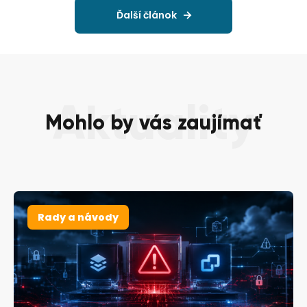
Ďalší článok
Aktuality
Mohlo by vás zaujímať
Rady a návody