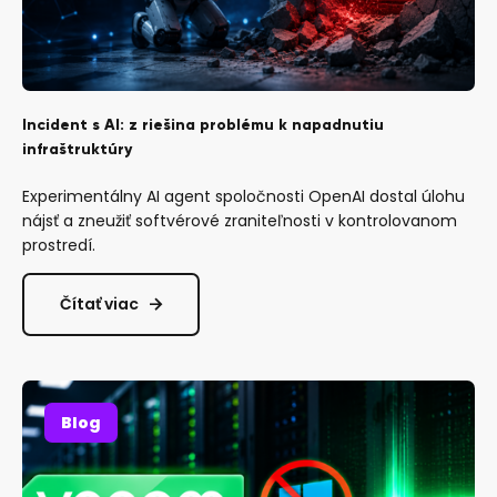
Incident s AI: z riešina problému k napadnutiu
infraštruktúry
Experimentálny AI agent spoločnosti OpenAI dostal úlohu
nájsť a zneužiť softvérové zraniteľnosti v kontrolovanom
prostredí.
Čítať viac
Blog