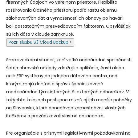
firemných údajoch vo verejnom priestore. Flexibilita
rozširovania úložného priestoru podľa rastu objemu
zálohovaných dát a vymoženosť ich obnovy po havárii
boli dostatočným presvedčovacím faktorom. Obzvlášť ak
sú ich dáta v cloude zamknuté.
Pozri službu S3 Cloud Backup
>
Sme svedkami situácií, keď veľké nadnárodné spoločnosti
šetria obrovské náklady združujúc aplikácie, časti alebo
celé ERP systémy do jedného dátového centra, nad
ktorým majú dohľad a správu špecializované
medzinárodne tými interných či externých odborníkov. V
takýchto kolosoch postupne miznú aj ich menšie pobočky
na Slovensku, ktoré donedávna zamestnávali vlastných
itečkárov a prevádzkovali vlastné datacentrá.
Pre organizácie s prísnymi legislatívnymi požiadavkami na