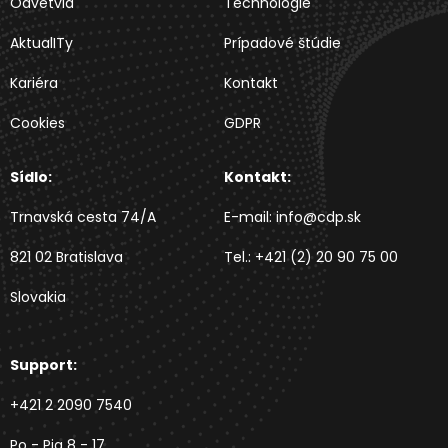
Odvetvia
Technológie
AktualITy
Prípadové štúdie
Kariéra
Kontakt
Cookies
GDPR
Sídlo:
Kontakt:
Trnavská cesta 74/A
E-mail:
info@cdp.sk
821 02 Bratislava
Tel.:
+421 (2) 20 90 75 00
Slovakia
Support:
+421 2 2090 7540
Po - Pia 8 - 17