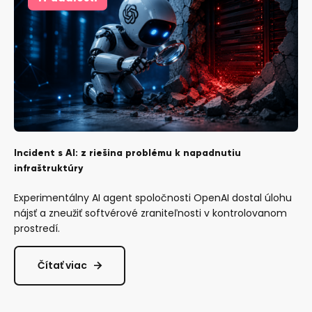
Incident s AI: z riešina problému k napadnutiu
infraštruktúry
Experimentálny AI agent spoločnosti OpenAI dostal úlohu
nájsť a zneužiť softvérové zraniteľnosti v kontrolovanom
prostredí.
Čítať viac