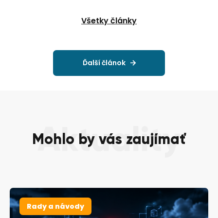
Všetky články
Ďalší článok
Aktuality
Mohlo by vás zaujímať
Rady a návody