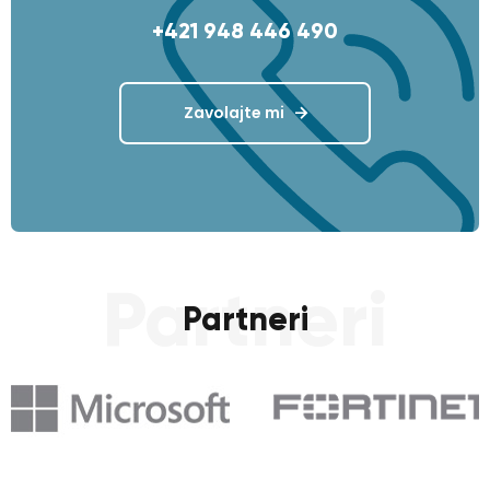
+421 948 446 490
Zavolajte mi
Partneri
Partneri