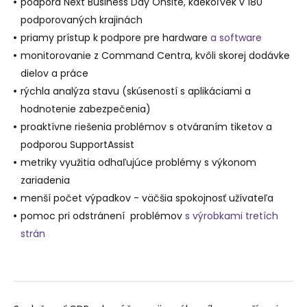
podpora Next Business Day Onsite, kdekoľvek v 180
podporovaných krajinách
priamy prístup k podpore pre hardware
a software
monitorovanie z Command Centra, kvôli skorej dodávke
dielov a práce
rýchla analýza stavu (skúseností s aplikáciami a
hodnotenie zabezpečenia)
proaktívne riešenia problémov s otváraním tiketov a
podporou SupportAssist
metriky využitia odhaľujúce problémy s výkonom
zariadenia
menší počet výpadkov - väčšia spokojnosť užívateľa
pomoc pri odstránení problémov
s výrobkami tretích
strán