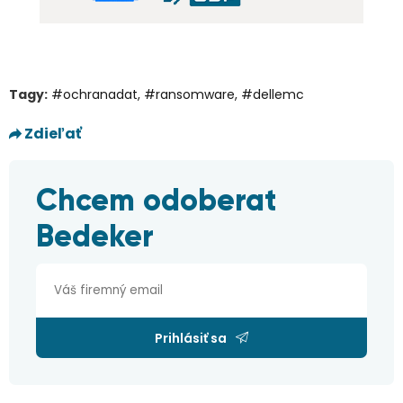
Tagy:
#ochranadat
,
#ransomware
,
#dellemc
Zdieľať
Chcem odoberat
Bedeker
Prihlásiť sa