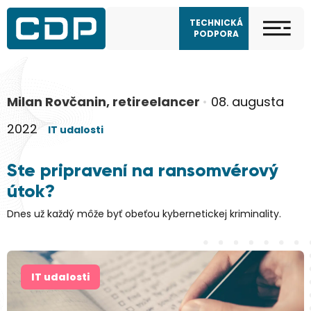
TECHNICKÁ
PODPORA
Milan Rovčanin, retireelancer
•
08. augusta
2022
IT udalosti
Ste pripravení na ransomvérový
útok?
Dnes už každý môže byť obeťou kybernetickej kriminality.
IT udalosti