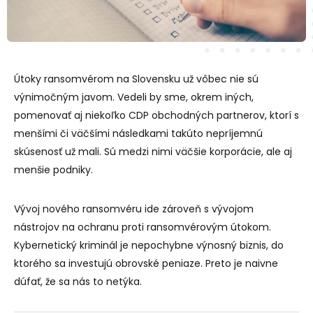
Útoky ransomvérom na Slovensku už vôbec nie sú
výnimočným javom. Vedeli by sme, okrem iných,
pomenovať aj niekoľko CDP obchodných partnerov, ktorí s
menšími či väčšími následkami takúto nepríjemnú
skúsenosť už mali. Sú medzi nimi väčšie korporácie, ale aj
menšie podniky.
Vývoj nového ransomvéru ide zároveň s vývojom
nástrojov na ochranu proti ransomvérovým útokom.
Kybernetický kriminál je nepochybne výnosný biznis, do
ktorého sa investujú obrovské peniaze. Preto je naivne
dúfať, že sa nás to netýka.