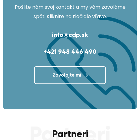
Pošlite nám svoj kontakt a my vám zavoláme
späť. Kliknite na tlačidlo vľavo.
info@cdp.sk
+421 948 446 490
Zavolajte mi
Partneri
Partneri