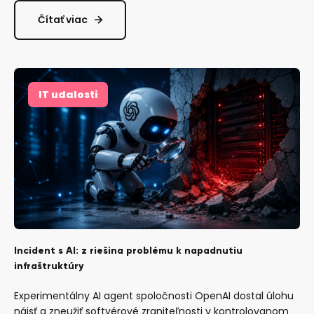
Čítať viac
IT udalosti
Incident s AI: z riešina problému k napadnutiu
infraštruktúry
Experimentálny AI agent spoločnosti OpenAI dostal úlohu
nájsť a zneužiť softvérové zraniteľnosti v kontrolovanom