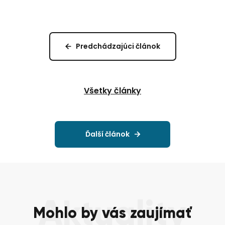
Predchádzajúci článok
Všetky články
Ďalší článok
Aktuality
Mohlo by vás zaujímať