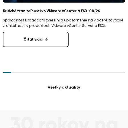
Kritické zraniteľnosti vo VMware vCenter a ESXi 08/26
I
Spoločnosť Broadcom zverejnila upozornenie na viaceré závažné
E
zraniteľnosti v produktoch VMware vCenter Server a ESXi.
z
Čítať viac
Všetky aktuality
30 rokov na