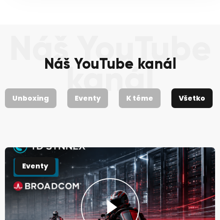
Náš YouTube
Náš YouTube kanál
kanál
Unboxing
Eventy
K téme
Všetko
Eventy