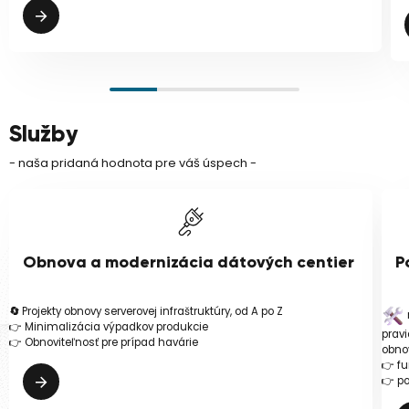
Služby
- naša pridaná hodnota pre váš úspech -
Obnova a modernizácia dátových centier
P
🔄
Projekty obnovy serverovej infraštruktúry, od A po Z
👉 Minimalizácia výpadkov produkcie
pravi
👉 Obnoviteľnosť pre prípad havárie
obno
👉 fu
👉 p