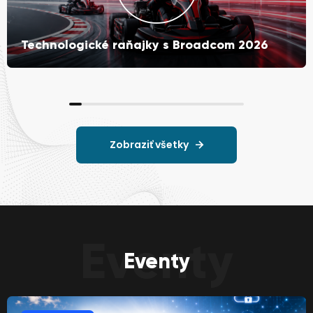
Technologické raňajky s Broadcom 2026
Zobraziť všetky
Eventy
Eventy