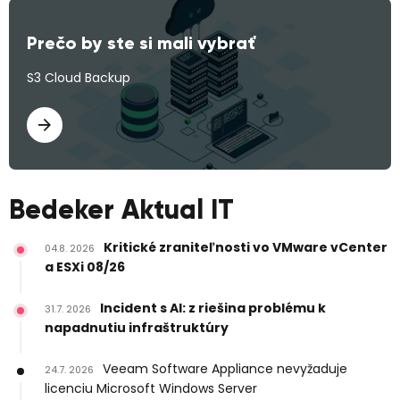
Prečo by ste si mali vybrať
S3 Cloud Backup
Bedeker Aktual IT
Kritické zraniteľnosti vo VMware vCenter
04.8. 2026
a ESXi 08/26
Incident s AI: z riešina problému k
31.7. 2026
napadnutiu infraštruktúry
Veeam Software Appliance nevyžaduje
24.7. 2026
licenciu Microsoft Windows Server