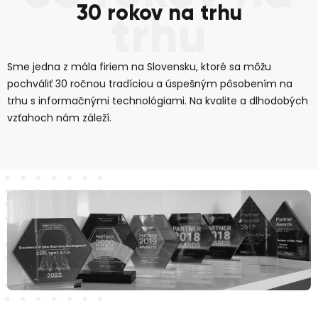
30 rokov na trhu
trhu
Sme jedna z mála firiem na Slovensku, ktoré sa môžu
pochváliť 30 ročnou tradíciou a úspešným pôsobením na
trhu s informačnými technológiami. Na kvalite a dlhodobých
vzťahoch nám záleží.