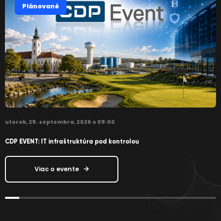
Plánované
utorok, 29. septembra, 2026 o 09:00
u
CDP EVENT: IT infraštruktúra pod kontrolou
P
Viac o evente