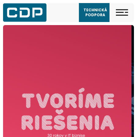
TECHNICKÁ
PODPORA
Kritické zraniteľnosti vo
VMware vCenter a ESXi
08/26