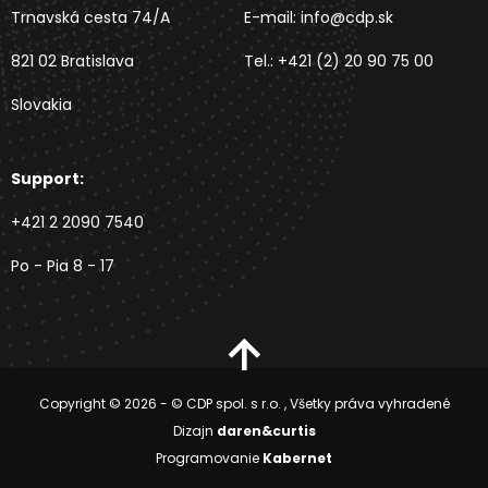
Trnavská cesta 74/A
E-mail:
info@cdp.sk
821 02 Bratislava
Tel.:
+421 (2) 20 90 75 00
Slovakia
Support:
+421 2 2090 7540
Po - Pia 8 - 17
Copyright © 2026 - © CDP spol. s r.o. ,
Všetky práva vyhradené
Dizajn
daren&curtis
Programovanie
Kabernet